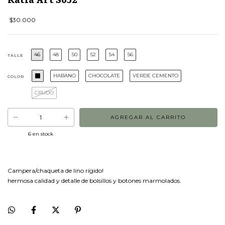
$30.000
46
48
50
52
54
56
TALLE
HABANO
CHOCOLATE
VERDE CEMENTO
COLOR
CRUDO
6
en stock
Campera/chaqueta de lino rígido!
hermosa calidad y detalle de bolsillos y botones marmolados.