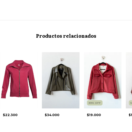
Productos relacionados
39
%
OFF
$22.300
$34.000
$19.000
$