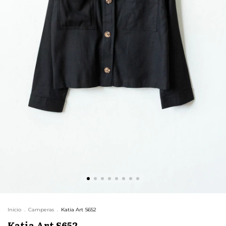
Inicio
.
Camperas
.
Katia Art S652
Katia Art S652