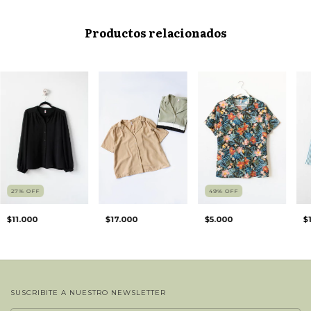
Productos relacionados
27
%
OFF
49
%
OFF
$11.000
$17.000
$5.000
$
SUSCRIBITE A NUESTRO NEWSLETTER