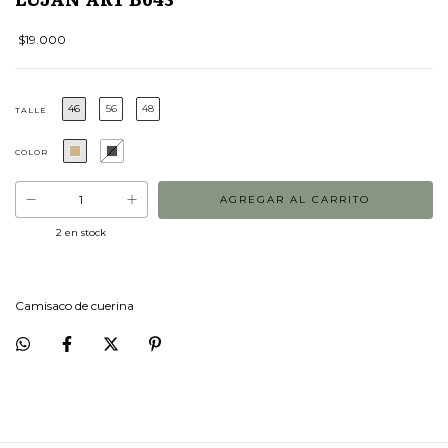
$19.000
46
56
48
TALLE
COLOR
2
en stock
Camisaco de cuerina