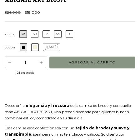
$26.000
$18.000
48
50
52
54
56
TALLE
BLANCO
COLOR
21
en stock
Descubrí la
elegancia y frescura
de la camisa de brodery con cuello
mao ABIGAIL ART B10971, una prenda diseñada para quienes buscan
combinar estilo y comodidad en su día a día.
Esta camisa está confeccionada con un
tejido de brodery suave y
transpirable
, ideal para climas templados y cálidos. Su diseño con