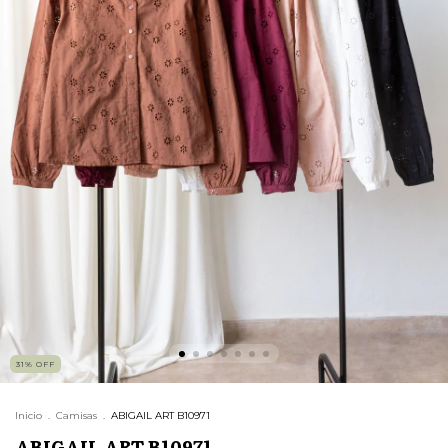
31
%
OFF
Inicio
.
Camisas
.
ABIGAIL ART B10971
ABIGAIL ART B10971